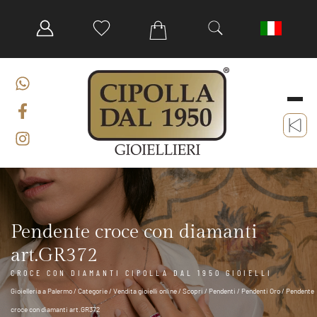
Pendente croce con diamanti
art.GR372
CROCE CON DIAMANTI CIPOLLA DAL 1950 GIOIELLI
Gioielleria a Palermo
/
Categorie
/
Vendita gioielli online
/
Scopri
/
Pendenti
/
Pendenti Oro
/ Pendente
croce con diamanti art.GR372