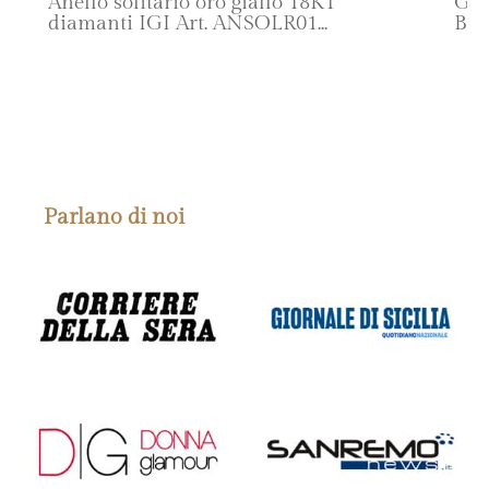
Anello solitario oro giallo 18KT
Gir
diamanti IGI Art. ANSOLR01
BE
SCOPRI IL PRODOTTO
Parlano di noi