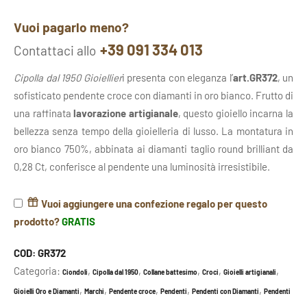
Vuoi pagarlo meno?
+39 091 334 013
Contattaci allo
Cipolla dal 1950 Gioiellier
i presenta con eleganza l’
art.GR372
, un
sofisticato pendente croce con diamanti in oro bianco. Frutto di
una raffinata
lavorazione artigianale
, questo gioiello incarna la
bellezza senza tempo della gioielleria di lusso. La montatura in
oro bianco 750%, abbinata ai diamanti taglio round brilliant da
0,28 Ct, conferisce al pendente una luminosità irresistibile.
Vuoi aggiungere una confezione regalo per questo
prodotto?
GRATIS
COD:
GR372
Categoria:
,
,
,
,
,
Ciondoli
Cipolla dal 1950
Collane battesimo
Croci
Gioielli artigianali
,
,
,
,
,
Gioielli Oro e Diamanti
Marchi
Pendente croce
Pendenti
Pendenti con Diamanti
Pendenti