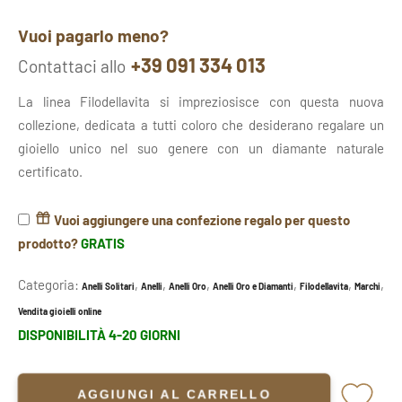
Vuoi pagarlo meno?
+39 091 334 013
Contattaci allo
La linea Filodellavita si impreziosisce con questa nuova
collezione, dedicata a tutti coloro che desiderano regalare un
gioiello unico nel suo genere con un diamante naturale
certificato.
Vuoi aggiungere una confezione regalo per questo
prodotto?
GRATIS
Categoria:
,
,
,
,
,
,
Anelli Solitari
Anelli
Anelli Oro
Anelli Oro e Diamanti
Filodellavita
Marchi
Vendita gioielli online
DISPONIBILITÀ 4-20 GIORNI
AGGIUNGI AL CARRELLO