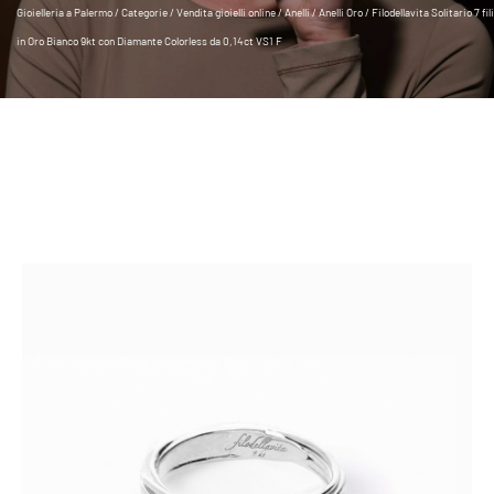
Gioielleria a Palermo
/
Categorie
/
Vendita gioielli online
/
Anelli
/
Anelli Oro
/ Filodellavita Solitario 7 fili
in Oro Bianco 9kt con Diamante Colorless da 0,14ct VS1 F