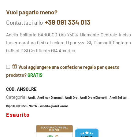
Vuoi pagarlo meno?
+39 091 334 013
Contattaci allo
Anello Solitario BAROCCO Oro 750% Diamante Centrale Inciso
Laser caratura 0,50 ct colore D purezza SI, Diamanti Contorno
0,35 ct D SI Certificato GIA America
Vuoi aggiungere una confezione regalo per questo
prodotto?
GRATIS
COD:
ANSOLRE
Categoria:
,
,
,
,
,
Anelli
Anelli con Diamanti
Anelli Oro
Anelli Oro e Diamanti
Anelli Solitari
,
,
Cipolla dal 1950
Marchi
Vendita gioielli online
Esaurito