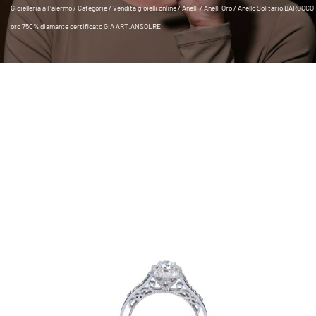
Gioielleria a Palermo
/
Categorie
/
Vendita gioielli online
/
Anelli
/
Anelli Oro
/ Anello Solitario BAROCCO
oro 750% diamante certificato GIA ART.ANSOLRE