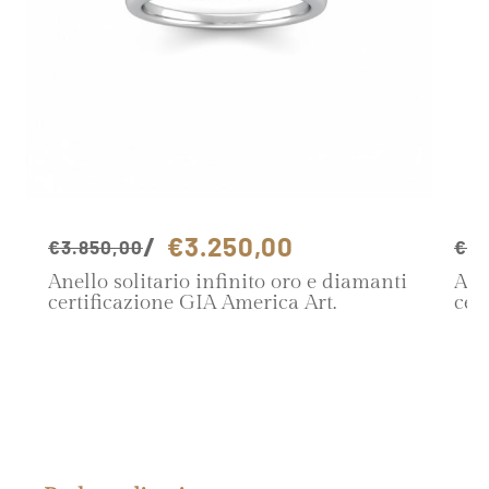
€3.250,00
€3.850,00
€4.
Anello solitario infinito oro e diamanti
Ane
certificazione GIA America Art.
cer
ANSOL05
AN
SCOPRI IL PRODOTTO