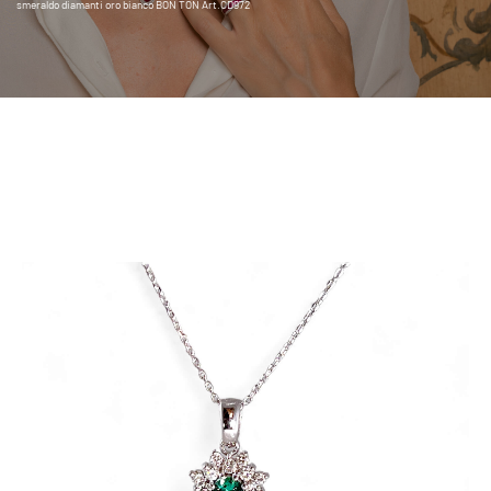
smeraldo diamanti oro bianco BON TON Art.CD972