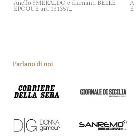
Anello SMERALDO e diamanti BELLE
Ane
EPOQUE art. 131357
EPO
SCOPRI IL PRODOTTO
Parlano di noi