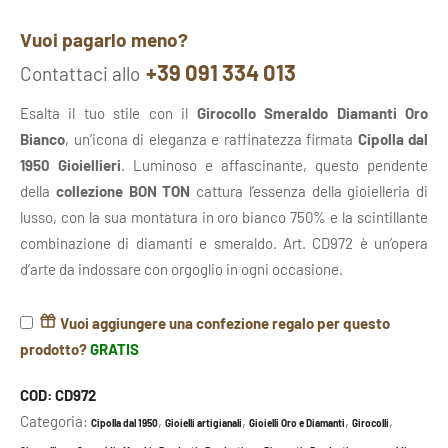
Vuoi pagarlo meno?
+39 091 334 013
Contattaci allo
Esalta il tuo stile con il
Girocollo Smeraldo Diamanti Oro
Bianco
, un’icona di eleganza e raffinatezza firmata
Cipolla dal
1950 Gioiellieri
. Luminoso e affascinante, questo pendente
della
collezione BON TON
cattura l’essenza della gioielleria di
lusso, con la sua montatura in oro bianco 750% e la scintillante
combinazione di diamanti e smeraldo. Art. CD972 è un’opera
d’arte da indossare con orgoglio in ogni occasione.
Vuoi aggiungere una confezione regalo per questo
prodotto?
GRATIS
COD:
CD972
Categoria:
,
,
,
,
Cipolla dal 1950
Gioielli artigianali
Gioielli Oro e Diamanti
Girocolli