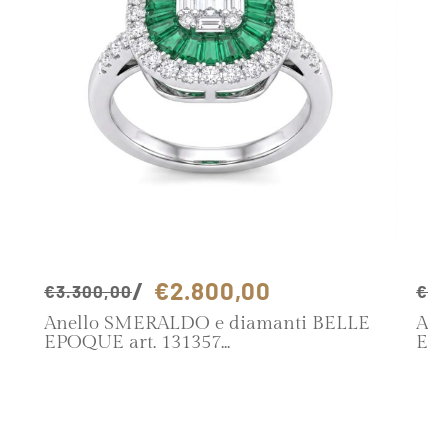
€2.800,00
€3.300,00
€1.
Anello SMERALDO e diamanti BELLE
Ane
EPOQUE art. 131357
EPO
SCOPRI IL PRODOTTO