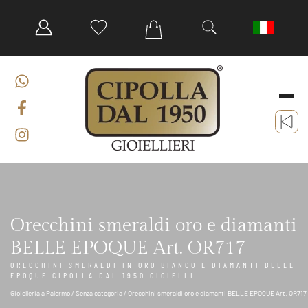
Orecchini smeraldi oro e diamanti
BELLE EPOQUE Art. OR717
ORECCHINI SMERALDI IN ORO BIANCO E DIAMANTI BELLE
EPOQUE CIPOLLA DAL 1950 GIOIELLI
Gioielleria a Palermo
/
Senza categoria
/ Orecchini smeraldi oro e diamanti BELLE EPOQUE Art. OR717