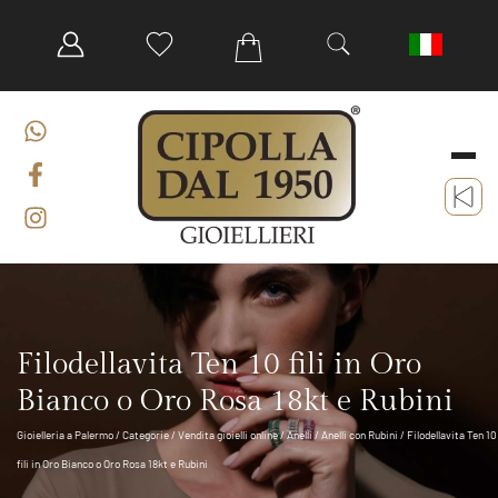
Filodellavita Ten 10 fili in Oro
Bianco o Oro Rosa 18kt e Rubini
Gioielleria a Palermo
/
Categorie
/
Vendita gioielli online
/
Anelli
/
Anelli con Rubini
/ Filodellavita Ten 10
fili in Oro Bianco o Oro Rosa 18kt e Rubini