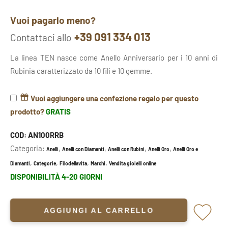
Vuoi pagarlo meno?
+39 091 334 013
Contattaci allo
La linea TEN nasce come Anello Anniversario per i 10 anni di
Rubinia caratterizzato da 10 fili e 10 gemme.
Vuoi aggiungere una confezione regalo per questo
prodotto?
GRATIS
COD:
AN100RRB
Categoria:
,
,
,
,
Anelli
Anelli con Diamanti
Anelli con Rubini
Anelli Oro
Anelli Oro e
,
,
,
,
Diamanti
Categorie
Filodellavita
Marchi
Vendita gioielli online
DISPONIBILITÀ 4-20 GIORNI
AGGIUNGI AL CARRELLO