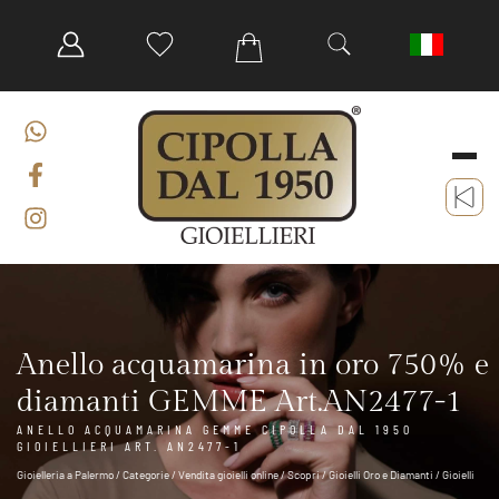
Anello acquamarina in oro 750% e
diamanti GEMME Art.AN2477-1
ANELLO ACQUAMARINA GEMME CIPOLLA DAL 1950
GIOIELLIERI ART. AN2477-1
Gioielleria a Palermo
/
Categorie
/
Vendita gioielli online
/
Scopri
/
Gioielli Oro e Diamanti
/
Gioielli