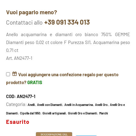
Vuoi pagarlo meno?
+39 091 334 013
Contattaci allo
Anello acquamarina e diamanti oro bianco 750% GEMME
Diamanti peso 0,02 ct colore F Purezza SI1, Acquamarina peso
0,71 ct
Art. AN2477-1
Vuoi aggiungere una confezione regalo per questo
prodotto?
GRATIS
COD:
AN2477-1
Categoria:
,
,
,
,
Anelli
Anelli con Diamanti
Anelli in Acquamarina
Anelli Oro
Anelli Oro e
,
,
,
,
Diamanti
Cipolla dal 1950
Gioielli artigianali
Gioielli Oro e Diamanti
Marchi
Esaurito