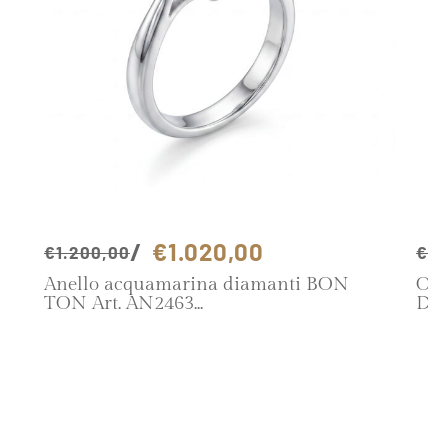
€1.020,00
€1.200,00
€1.
Anello acquamarina diamanti BON
Ore
TON Art. AN2463
Dia
SCOPRI IL PRODOTTO