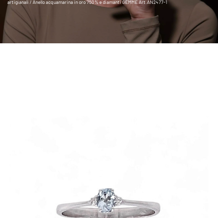
artigianali
/ Anello acquamarina in oro 750% e diamanti GEMME Art.AN2477-1