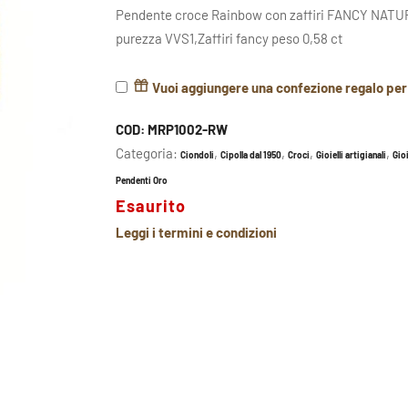
Pendente croce Rainbow con zaffiri FANCY NATURAL
purezza VVS1,Zaffiri fancy peso 0,58 ct
Vuoi aggiungere una confezione regalo pe
COD:
MRP1002-RW
Categoria:
,
,
,
,
Ciondoli
Cipolla dal 1950
Croci
Gioielli artigianali
Gioi
Pendenti Oro
Esaurito
Leggi i termini e condizioni