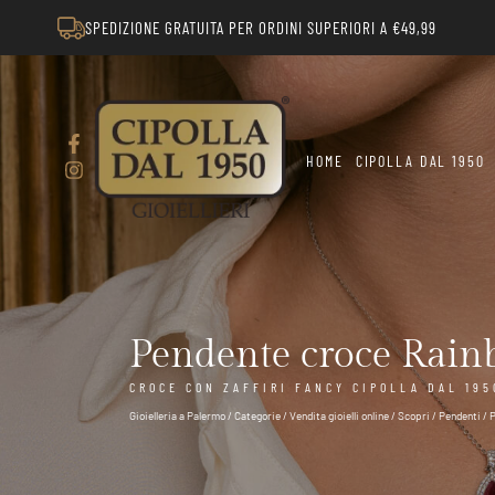
SPEDIZIONE GRATUITA PER ORDINI SUPERIORI A €49,99
HOME
CIPOLLA DAL 1950
Pendente croce Rain
CROCE CON ZAFFIRI FANCY CIPOLLA DAL 195
Gioielleria a Palermo
/
Categorie
/
Vendita gioielli online
/
Scopri
/
Pendenti
/
P