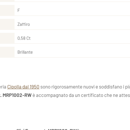
F
Zaffiro
0,58 Ct
Brillante
eria
Cipolla dal 1950
sono rigorosamente nuovi e soddisfano i più 
rt. MRP1002-RW
è accompagnato da un certificato che ne attesta l