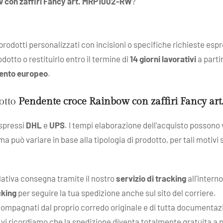
 con zaffiri Fancy art. MRP1002-RW
?
: prodotti personalizzati con incisioni o specifiche richieste esp
dotto o restituirlo entro il termine di
14 giorni lavorativi
a parti
ento europeo
.
dotto
Pendente croce Rainbow con zaffiri Fancy a
espressi
DHL
e
UPS
. I tempi elaborazione dell'acquisto possono v
 ma può variare in base alla tipologia di prodotto, per tali motivi
elativa consegna tramite il nostro
servizio di tracking
all'intern
cking
per seguire la tua spedizione anche sul sito del corriere.
compagnati dal proprio corredo originale e di tutta documentazion
 e vi ricordiamo che la spedizione diventa totalmente gratuita a 