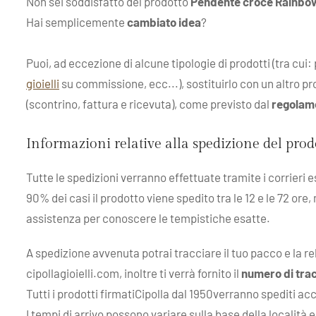
Non sei soddisfatto del prodotto
Pendente croce Rainbow
Hai semplicemente
cambiato idea
?
Puoi, ad eccezione di alcune tipologie di prodotti (tra cui
gioielli
su commissione, ecc...), sostituirlo con un altro pro
(scontrino, fattura e ricevuta), come previsto dal
regolam
Informazioni relative alla spedizione del pro
Tutte le spedizioni verranno effettuate tramite i corrieri 
90% dei casi il prodotto viene spedito tra le 12 e le 72 ore,
assistenza per conoscere le tempistiche esatte.
A spedizione avvenuta potrai tracciare il tuo pacco e la r
cipollagioielli.com, inoltre ti verrà fornito il
numero di tra
Tutti i prodotti firmatiCipolla dal 1950verranno spediti ac
I tempi di arrivo possono variare sulla base della località