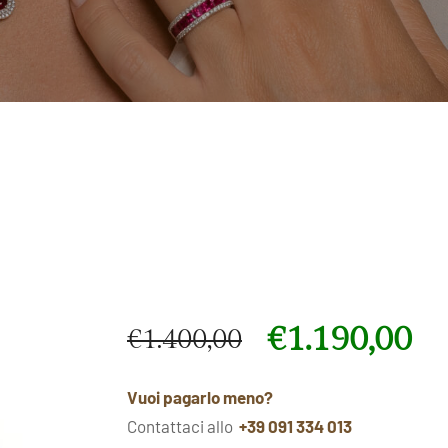
€
1.190,00
€
1.400,00
Il prezzo originale era: €1.400,00.
Il prezzo attuale è: €1.190,00.
Vuoi pagarlo meno?
Contattaci allo
+39 091 334 013