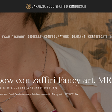
GARANZIA SODDISFATTI O RIMBORSATI
GIOIELLI
CONFIGURATORE
DIAMANTI CERTIFICATI
LEGAMIDICUORE
O
bow con zaffiri Fancy art. 
0 GIOIELLIERI ART.MRP1002-RW
endenti Oro
/ Pendente croce Rainbow con zaffiri Fancy art. MRP1002-RW