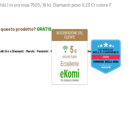
I in oro rosa 750% 18 kt, Diamanti peso 0,23 Ct colore F
r questo prodotto?
GRATIS
,
,
,
,
,
elli Oro e Diamanti
Marchi
Pendenti
Pendenti con Diamanti
Pendenti con zaffiri