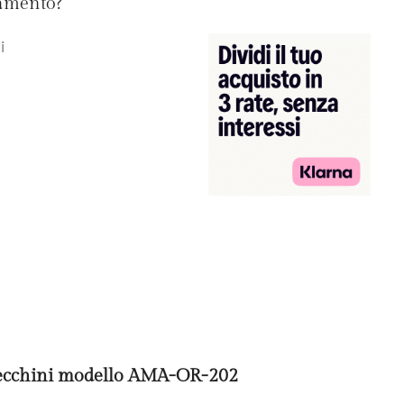
gamento?
i
recchini modello AMA-OR-202