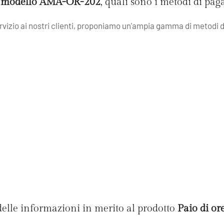
ni modello AMA-OR-202
, quali sono i metodi di pa
servizio ai nostri clienti, proponiamo un'ampia gamma di metodi d
delle informazioni in merito al prodotto
Paio di o