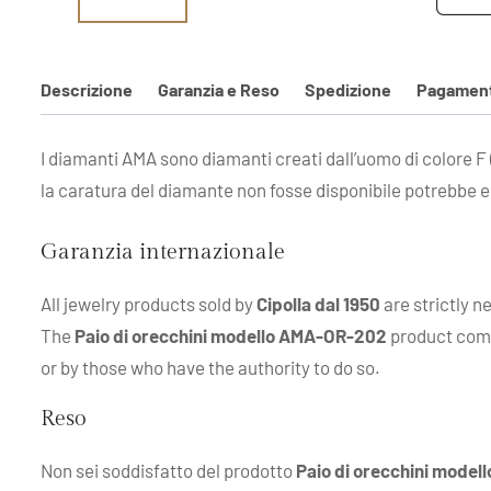
Descrizione
Garanzia e Reso
Spedizione
Pagament
I diamanti AMA sono diamanti creati dall’uomo di colore F 
la caratura del diamante non fosse disponibile potrebbe e
Garanzia internazionale
All jewelry products sold by
Cipolla dal 1950
are strictly n
The
Paio di orecchini modello AMA-OR-202
product comes
or by those who have the authority to do so.
Reso
Non sei soddisfatto del prodotto
Paio di orecchini mode