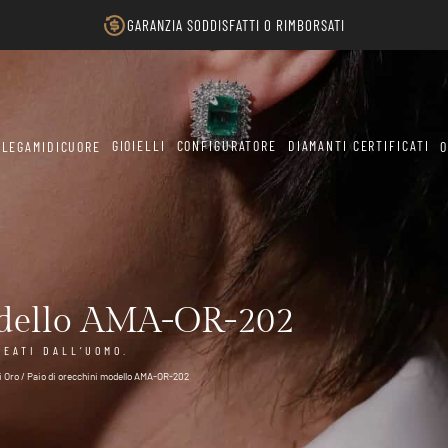
GARANZIA SODDISFATTI O RIMBORSATI
GIOIELLI
CONFIGURATORE
DIAMANTI CERTIFICATI
LEGAMIDICUORE
O
odello AMA-OR-202
REATI DALL’UOMO.
i Oro
/ Paio di orecchini modello AMA-OR-202