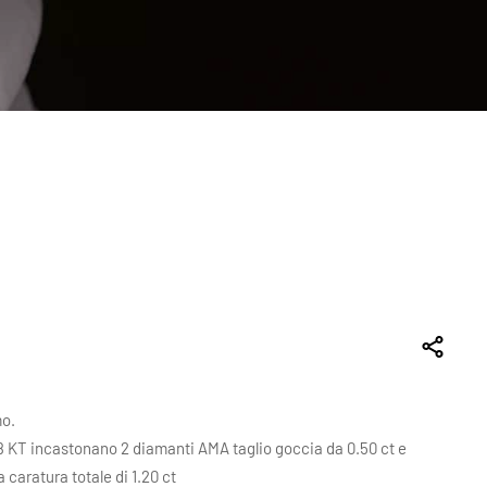
mo.
 18 KT incastonano 2 diamanti AMA taglio goccia da 0.50 ct e
 caratura totale di 1.20 ct