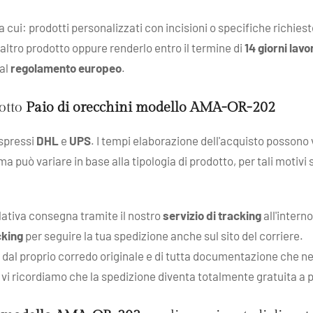
ra cui: prodotti personalizzati con incisioni o specifiche richies
 altro prodotto oppure renderlo entro il termine di
14 giorni lavo
dal
regolamento europeo
.
dotto
Paio di orecchini modello AMA-OR-202
espressi
DHL
e
UPS
. I tempi elaborazione dell'acquisto possono v
 ma può variare in base alla tipologia di prodotto, per tali motivi
elativa consegna tramite il nostro
servizio di tracking
all'intern
cking
per seguire la tua spedizione anche sul sito del corriere.
l proprio corredo originale e di tutta documentazione che ne att
 e vi ricordiamo che la spedizione diventa totalmente gratuita a 