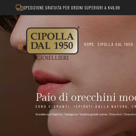
SPEDIZIONE GRATUITA PER ORDINI SUPERIORI A €49,99
HOME
CIPOLLA DAL 1950
Paio di orecchini m
SONO DIAMANTI, ISPIRATI DALLA NATURA, C
Gioielleria a Palermo
/
Categorie
/
Vendita gioielli online
/
Orecchini
/
Orecchin