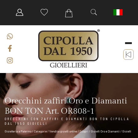
Orecchini zaffiri Oro e Diamanti
BON TON Art. OR808-1
ORECCHINI CON ZAFFIRI E DIAMANTI BON TON CIPOLLA
DAL 1950 GIOIELLI
Gioielleria a Palermo
/
Categorie
/
Vendita gioielli online
/
Scopri
/
Gioielli Oro e Diamanti
/
Gioielli