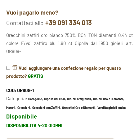
Vuoi pagarlo meno?
+39 091 334 013
Contattaci allo
Orecchini zaffiri oro bianco 750% BON TON diamanti 0,44 ct
colore F/vs1 zaffiro blu 1,90 ct Cipolla dal 1950 gioielli art.
OR808-1
Vuoi aggiungere una confezione regalo per questo
prodotto?
GRATIS
COD:
OR808-1
Categoria:
,
,
,
,
Categorie
Cipolla dal 1950
Gioielli artigianali
Gioielli Oro e Diamanti
,
,
,
,
Marchi
Orecchini
Orecchini con Zaffiri
Orecchini Oro e Diamanti
Vendita gioielli online
Disponibile
DISPONIBILITÀ 4-20 GIORNI