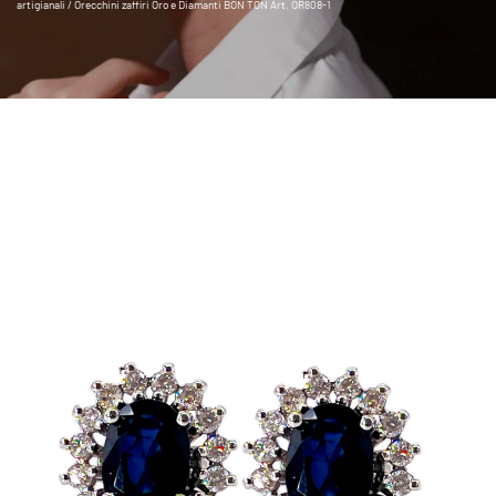
artigianali
/ Orecchini zaffiri Oro e Diamanti BON TON Art. OR808-1