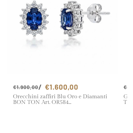
€1.600,00
€1.900,00
€1.
Orecchini zaffiri Blu Oro e Diamanti
Gir
BON TON Art. OR584
TON
SCOPRI IL PRODOTTO