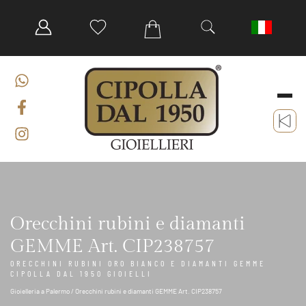
Orecchini rubini e diamanti
GEMME Art. CIP238757
ORECCHINI RUBINI ORO BIANCO E DIAMANTI GEMME
CIPOLLA DAL 1950 GIOIELLI
Gioielleria a Palermo
/ Orecchini rubini e diamanti GEMME Art. CIP238757