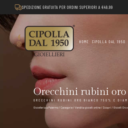
SPEDIZIONE GRATUITA PER ORDINI SUPERIORI A €49,99
HOME
CIPOLLA DAL 1950
Orecchini rubini or
ORECCHINI RUBINI ORO BIANCO 750% E DIAM
Gioielleria a Palermo
/
Categorie
/
Vendita gioielli online
/
Scopri
/
Gioielli Oro