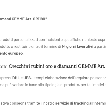
diamanti GEMME Art. OR1180
?
: prodotti personalizzati con incisioni o specifiche richieste esp
dotto o restituirlo entro il termine di
14 giorni lavorativi
a parti
ento europeo
.
dotto
Orecchini rubini oro e diamanti GEMME Art
espressi
DHL
e
UPS
. I tempi elaborazione dell'acquisto possono v
 ma può variare in base alla tipologia di prodotto, per tali motivi
elativa consegna tramite il nostro
servizio di tracking
all'intern