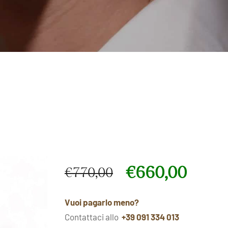
€
660,00
€
770,00
Il prezzo originale era: €770,00.
Il prezzo attuale è: €660,00.
Vuoi pagarlo meno?
Contattaci allo
+39 091 334 013