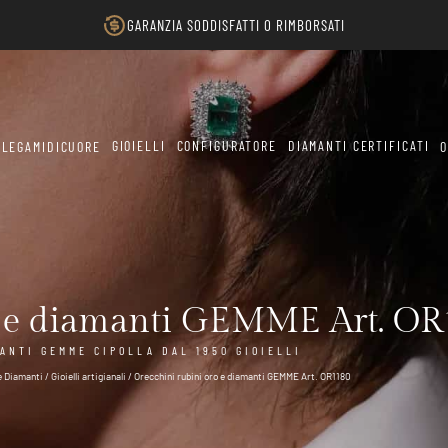
GARANZIA SODDISFATTI O RIMBORSATI
GIOIELLI
CONFIGURATORE
DIAMANTI CERTIFICATI
LEGAMIDICUORE
O
o e diamanti GEMME Art. O
ANTI GEMME CIPOLLA DAL 1950 GIOIELLI
 e Diamanti
/
Gioielli artigianali
/ Orecchini rubini oro e diamanti GEMME Art. OR1180