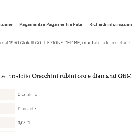
izione
Pagamenti e Pagamenti a Rate
Richiedi informazion
la dal 1950 Gioielli COLLEZIONE GEMME, montatura in oro bianco 
 del prodotto
Orecchini rubini oro e diamanti GE
Orecchino
Diamante
0,03 Ct