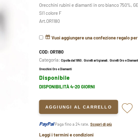
Orecchini rubini e diamanti in oro bianco 750%, GE
SI1 colore F
Art.OR1180
Vuoi aggiungere una confezione regalo pe
COD:
OR1180
Categoria:
,
,
Cipolla dal 1950
Gioielli artigianali
Gioielli Oro e Diamant
Orecchini Oro e Diamanti
Disponibile
DISPONIBILITÀ 4-20 GIORNI
AGGIUNGI AL CARRELLO
PayPal
Paga fino a 24 rate.
Scopri di più
Leggi i termini e condizioni