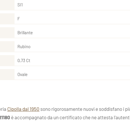
SI1
F
Brillante
Rubino
0,73 Ct
Ovale
eria
Cipolla dal 1950
sono rigorosamente nuovi e soddisfano i più 
R1180
è accompagnato da un certificato che ne attesta l'autenticit