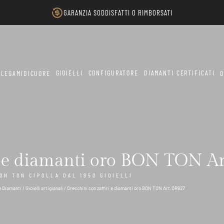
GARANZIA SODDISFATTI O RIMBORSATI
GIOIELLI
CONFIGURATORE
DIAMANTI CERTIFICATI
LEGAMIDICUORE
O
ri e diamanti oro BON TON A
BON TON CIPOLLA DAL 1950 GIOIELLI
 e Diamanti
/
Gioielli artigianali
/ Orecchini con zaffiri e diamanti oro BON TON Art.OR927