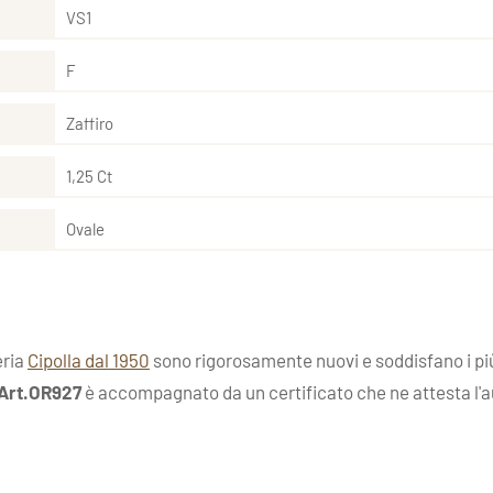
VS1
F
Zaffiro
1,25 Ct
Ovale
eria
Cipolla dal 1950
sono rigorosamente nuovi e soddisfano i più 
 Art.OR927
è accompagnato da un certificato che ne attesta l'aute