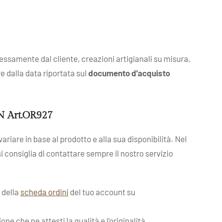
ressamente dal cliente, creazioni artigianali su misura,
re dalla data riportata sul
documento d'acquisto
ON Art.OR927
ariare in base al prodotto e alla sua disponibilità. Nel
 si consiglia di contattare sempre il nostro servizio
o della
scheda ordini
del tuo account su
e che ne attesti la qualità e l'originalità.