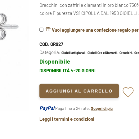
Orecchini con zaffiri e diamanti in oro bianco 750%
colore F purezza VS1 CIPOLLA DAL 1950 GIOIELLI
Vuoi aggiungere una confezione regalo pe
COD:
OR927
Categoria:
,
,
,
Gioielli artigianali
Gioielli Oro e Diamanti
Orecchini
Ore
Disponibile
DISPONIBILITÀ 4-20 GIORNI
AGGIUNGI AL CARRELLO
PayPal
Paga fino a 24 rate.
Scopri di più
Leggi i termini e condizioni