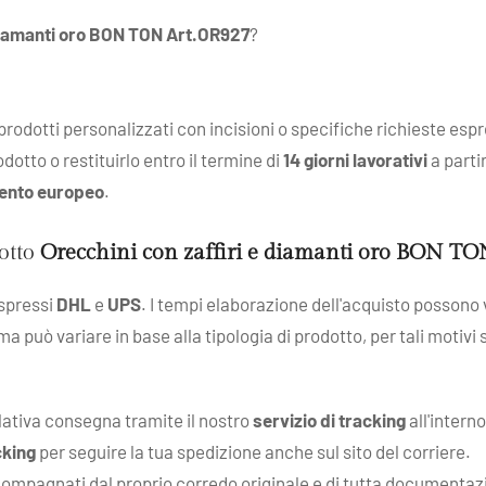
 diamanti oro BON TON Art.OR927
?
: prodotti personalizzati con incisioni o specifiche richieste esp
dotto o restituirlo entro il termine di
14 giorni lavorativi
a parti
ento europeo
.
dotto
Orecchini con zaffiri e diamanti oro BON T
espressi
DHL
e
UPS
. I tempi elaborazione dell'acquisto possono v
 ma può variare in base alla tipologia di prodotto, per tali motivi
elativa consegna tramite il nostro
servizio di tracking
all'intern
cking
per seguire la tua spedizione anche sul sito del corriere.
compagnati dal proprio corredo originale e di tutta documentazion