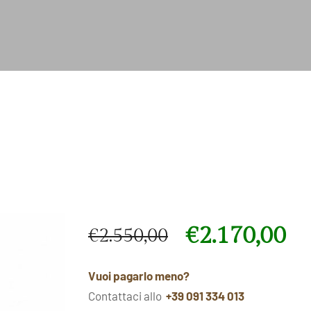
€
2.170,00
€
2.550,00
Il prezzo originale era: €2.550,00.
Il prezzo attuale è: €2.170,00.
Vuoi pagarlo meno?
Contattaci allo
+39 091 334 013