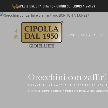
SPEDIZIONE GRATUITA PER ORDINI SUPERIORI A €49,99
HOME
CIPOLLA DAL 1950
Orecchini con zaffi
ORECCHINI DI ZAFFIRI E DIAMANTI IN ORO 
Gioielleria a Palermo
/
Categorie
/
Vendita gioielli online
/
Scopri
/
Gioielli Oro