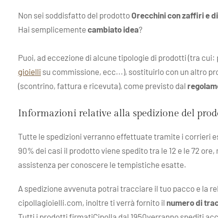
Non sei soddisfatto del prodotto
Orecchini con zaffiri e
Hai semplicemente
cambiato idea
?
Puoi, ad eccezione di alcune tipologie di prodotti (tra cui
gioielli
su commissione, ecc...), sostituirlo con un altro pro
(scontrino, fattura e ricevuta), come previsto dal
regolam
Informazioni relative alla spedizione del pro
Tutte le spedizioni verranno effettuate tramite i corrieri 
90% dei casi il prodotto viene spedito tra le 12 e le 72 ore,
assistenza per conoscere le tempistiche esatte.
A spedizione avvenuta potrai tracciare il tuo pacco e la r
cipollagioielli.com, inoltre ti verrà fornito il
numero di tra
Tutti i prodotti firmatiCipolla dal 1950verranno spediti ac