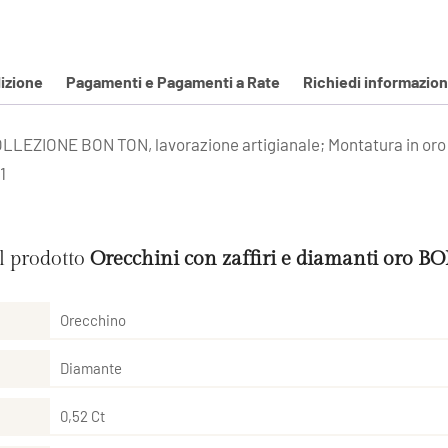
izione
Pagamenti e Pagamenti a Rate
Richiedi informazion
 COLLEZIONE BON TON, lavorazione artigianale; Montatura in oro b
1
el prodotto
Orecchini con zaffiri e diamanti oro 
Orecchino
Diamante
0,52 Ct