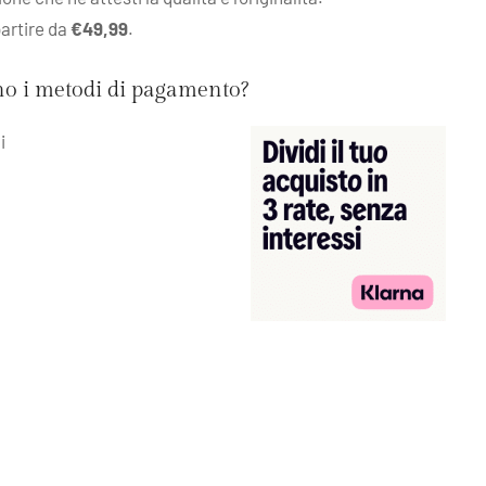
partire da
€49,99
.
ono i metodi di pagamento?
i