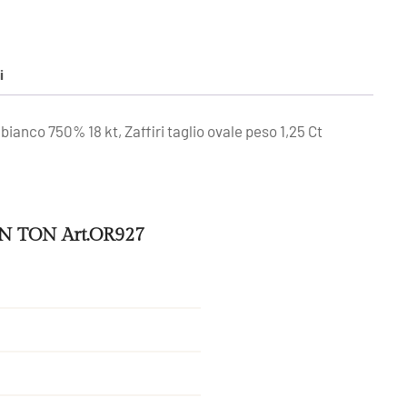
i
ianco 750% 18 kt, Zaffiri taglio ovale peso 1,25 Ct
BON TON Art.OR927