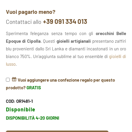
Vuoi pagarlo meno?
+39 091 334 013
Contattaci allo
Sperimenta l’eleganza senza tempo con gli
orecchini Belle
Epoque di Cipolla
. Questi
gioielli artigianali
presentano zaffiri
blu provenienti dallo Sri Lanka e diamanti incastonati in un oro
bianco 750%. Un’aggiunta sublime al tuo ensemble di
gioielli di
lusso
.
Vuoi aggiungere una confezione regalo per questo
prodotto?
GRATIS
COD:
OR1481-1
Disponibile
DISPONIBILITÀ 4-20 GIORNI