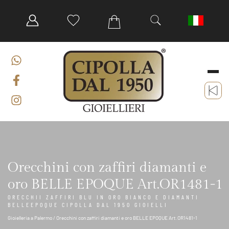
Orecchini con zaffiri diamanti e
oro BELLE EPOQUE Art.OR1481-1
ORECCHII ZAFFIRI BLU IN ORO BIANCO E DIAMANTI
BELLEEPOQUE CIPOLLA DAL 1950 GIOIELLI
Gioielleria a Palermo
/ Orecchini con zaffiri diamanti e oro BELLE EPOQUE Art.OR1481-1