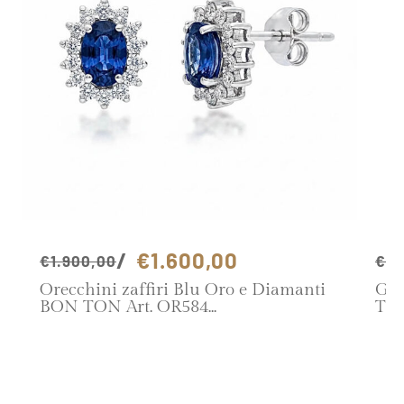
€1.600,00
€1.900,00
€1.
Orecchini zaffiri Blu Oro e Diamanti
Gir
BON TON Art. OR584
TON
SCOPRI IL PRODOTTO