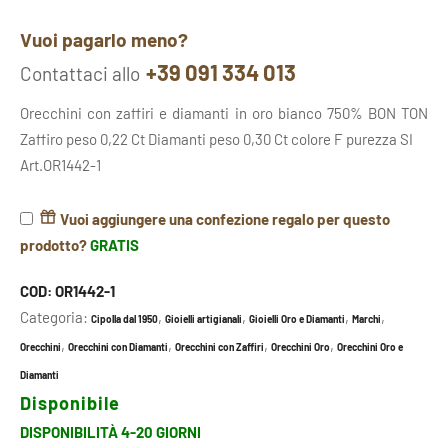
Vuoi pagarlo meno?
+39 091 334 013
Contattaci allo
Orecchini con zaffiri e diamanti in oro bianco 750% BON TON
Zaffiro peso 0,22 Ct Diamanti peso 0,30 Ct colore F purezza SI
Art.OR1442-1
Vuoi aggiungere una confezione regalo per questo
prodotto?
GRATIS
COD:
OR1442-1
Categoria:
,
,
,
,
Cipolla dal 1950
Gioielli artigianali
Gioielli Oro e Diamanti
Marchi
,
,
,
,
Orecchini
Orecchini con Diamanti
Orecchini con Zaffiri
Orecchini Oro
Orecchini Oro e
Diamanti
Disponibile
DISPONIBILITÀ 4-20 GIORNI