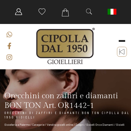
Orecchini con zaffiri e diamanti
BON TON Art. OR1442-1
ORECCHINI DI ZAFFIRI E DIAMANTI BON TON CIPOLLA DAL
1950 GIOIELLI
Gioielleria a Palermo
/
Categorie
/
Vendita gioielli online
/
Scopri
/
Gioielli Oro e Diamanti
/
Gioielli