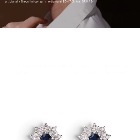
artigianali
/ Orecchini con zaffiri e diamanti BON TON Art. OR1442-1