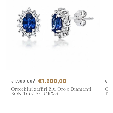
€1.600,00
€1.900,00
€1.
Orecchini zaffiri Blu Oro e Diamanti
Gir
BON TON Art. OR584
TON
SCOPRI IL PRODOTTO