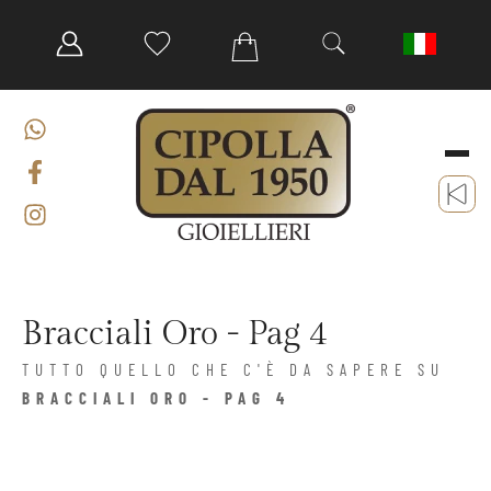
Bracciali Oro - Pag 4
TUTTO QUELLO CHE C'È DA SAPERE SU
BRACCIALI ORO - PAG 4
Gioielleria a Palermo
/
Categorie
/
Vendita gioielli online
/
Bracciali
/
Bracciali Oro
/ Pagina 4