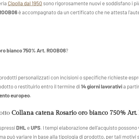
eria
Cipolla dal 1950
sono rigorosamente nuovi e soddisfano i più 
. ROOB06
è accompagnato da un certificato che ne attesta l'autenti
 oro bianco 750% Art. ROOB06
?
: prodotti personalizzati con incisioni o specifiche richieste esp
dotto o restituirlo entro il termine di
14 giorni lavorativi
a parti
ento europeo
.
dotto
Collana catena Rosario oro bianco 750% Art
espressi
DHL
e
UPS
. I tempi elaborazione dell'acquisto possono v
 ma può variare in base alla tipologia di prodotto, per tali motivi