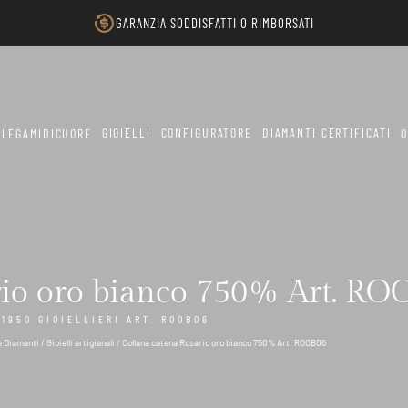
GARANZIA SODDISFATTI O RIMBORSATI
GIOIELLI
CONFIGURATORE
DIAMANTI CERTIFICATI
LEGAMIDICUORE
O
rio oro bianco 750% Art. R
1950 GIOIELLIERI ART. ROOB06
 e Diamanti
/
Gioielli artigianali
/ Collana catena Rosario oro bianco 750% Art. ROOB06