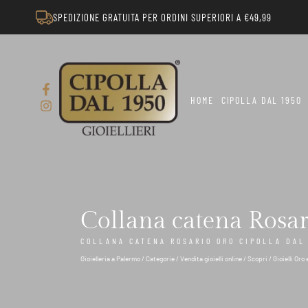
SPEDIZIONE GRATUITA PER ORDINI SUPERIORI A €49,99
HOME
CIPOLLA DAL 1950
Collana catena Rosa
COLLANA CATENA ROSARIO ORO CIPOLLA DAL 
Gioielleria a Palermo
/
Categorie
/
Vendita gioielli online
/
Scopri
/
Gioielli Oro