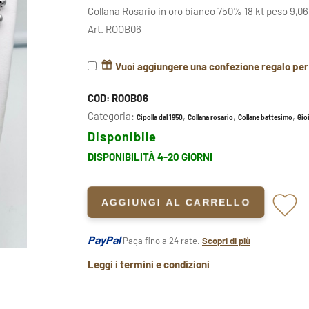
Collana Rosario in oro bianco 750% 18 kt peso 9,06
Art. ROOB06
Vuoi aggiungere una confezione regalo pe
COD:
ROOB06
Categoria:
,
,
,
Cipolla dal 1950
Collana rosario
Collane battesimo
Gioi
Disponibile
DISPONIBILITÀ 4-20 GIORNI
AGGIUNGI AL CARRELLO
PayPal
Paga fino a 24 rate.
Scopri di più
Leggi i termini e condizioni